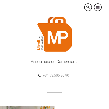
×
Associació de Comerciants
+34 93.505.80.90