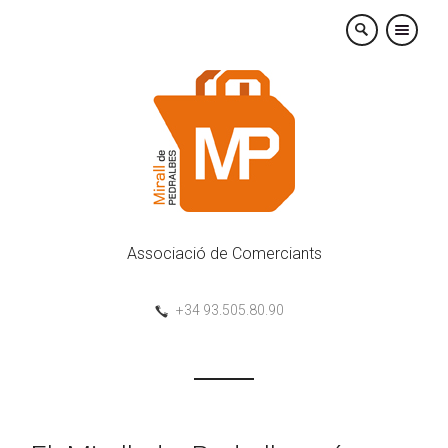
×
Associació de Comerciants
+34 93.505.80.90