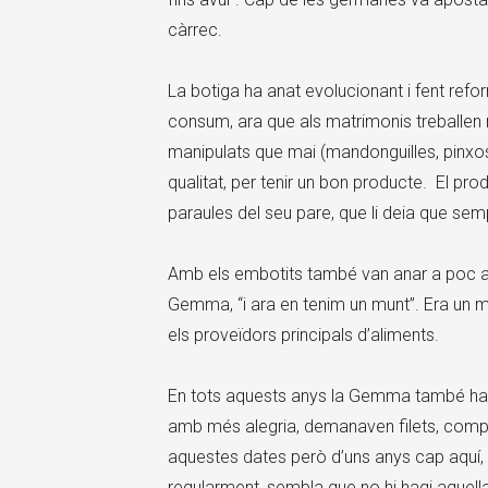
càrrec.
La botiga ha anat evolucionant i fent ref
consum, ara que als matrimonis treballen 
manipulats que mai (mandonguilles, pinxo
qualitat, per tenir un bon producte. El pr
paraules del seu pare, que li deia que se
Amb els embotits també van anar a poc 
Gemma, “i ara en tenim un munt”. Era un m
els proveïdors principals d’aliments.
En tots aquests anys la Gemma també ha v
amb més alegria, demanaven filets, compr
aquestes dates però d’uns anys cap aquí, i 
regularment, sembla que no hi hagi aquella i