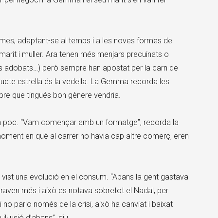
ormes, adaptant-se al temps i a les noves formes de
marit i muller. Ara tenen més menjars precuinats o
s adobats…) però sempre han apostat per la carn de
oducte estrella és la vedella. La Gemma recorda les
mpre que tingués bon gènere vendria.
a poc. “Vam començar amb un formatge”, recorda la
oment en què al carrer no havia cap altre comerç, eren
ist una evolució en el consum. “Abans la gent gastava
aven més i això es notava sobretot el Nadal, per
no parlo només de la crisi, això ha canviat i baixat
l·lusió d’abans”, diu.