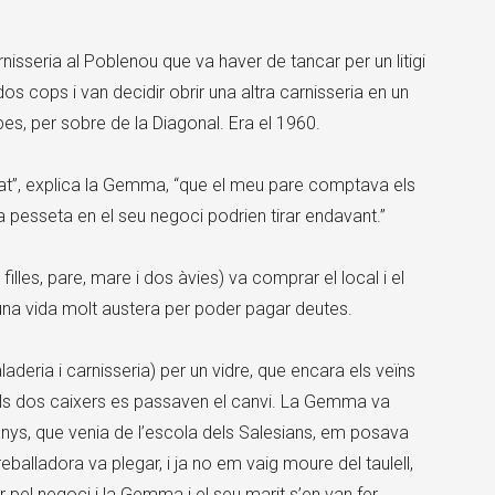
sseria al Poblenou que va haver de tancar per un litigi
os cops i van decidir obrir una altra carnisseria en un
bes, per sobre de la Diagonal. Era el 1960.
itat”, explica la Gemma, “que el meu pare comptava els
a pesseta en el seu negoci podrien tirar endavant.”
filles, pare, mare i dos àvies) va comprar el local i el
r una vida molt austera per poder pagar deutes.
aderia i carnisseria) per un vidre, que encara els veïns
els dos caixers es passaven el canvi. La Gemma va
nys, que venia de l’escola dels Salesians, em posava
treballadora va plegar, i ja no em vaig moure del taulell,
 pel negoci i la Gemma i el seu marit s’en van fer