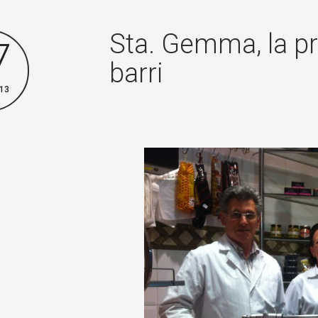
Sta. Gemma, la pr
7
barri
13