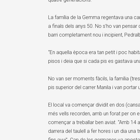
La família de la Gemma regentava una carni
a finals dels anys 50. No s’ho van pensar d
barri completament nou i incipient, Pedral
“En aquella època era tan petit i poc hab
pisos i deia que si cada pis es gastava un
No van ser moments fàcils, la família (tres 
pis superior del carrer Manila i van porta
El local va començar dividit en dos (cansal
més vells recorden, amb un forat per on 
començar a treballar ben aviat. “Amb 14 a
darrera del taulell a fer hores i un dia una 
fins avui”. Cap de les germanes va apostar