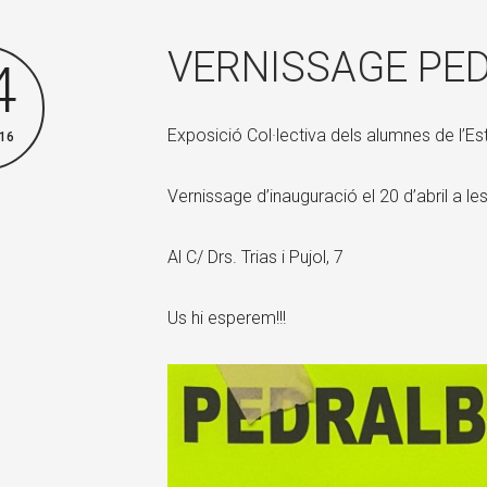
VERNISSAGE PE
4
Exposició Col·lectiva dels alumnes de l’Est
16
Vernissage d’inauguració el 20 d’abril a les
Al C/ Drs. Trias i Pujol, 7
Us hi esperem!!!