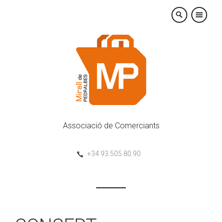
×
Associació de Comerciants
+34 93.505.80.90