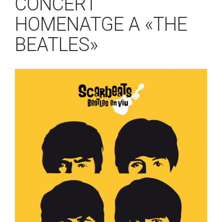
CONCERT
HOMENATGE A «THE
BEATLES»