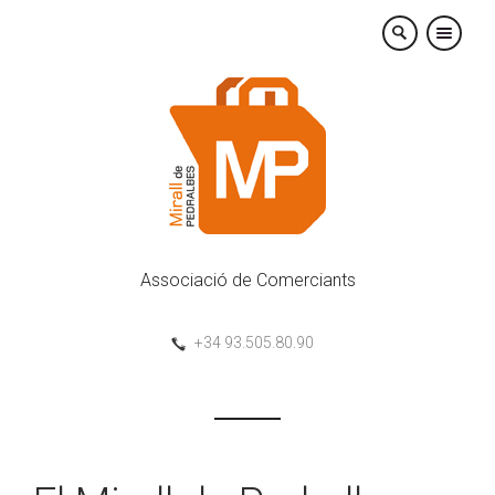
×
Associació de Comerciants
+34 93.505.80.90