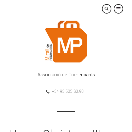
×
Associació de Comerciants
+34 93.505.80.90