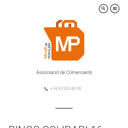
×
Associació de Comerciants
+34 93.505.80.90