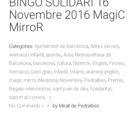
BINGO SOLIDARI 16
Novembre 2016 MagiC
MirroR
Categories:
Ajuntament de Barcelona
,
Altres serveis
,
Animació infantil
,
aperitiu
,
Àrea Metropolitana de
Barcelona
,
barcelona
,
cultura
,
Districte
,
English
,
Festes
,
formació
,
Gent gran
,
Infantil
,
Infants
,
learning english
,
magic mirror
,
Medicina
,
Novembre
,
Pedralbes
,
Premis
,
Regals-Interiorisme
,
sant joan de deu
,
Solidaritat
,
suport al comerç
•
No Comments »
•
by Mirall de Pedralbes