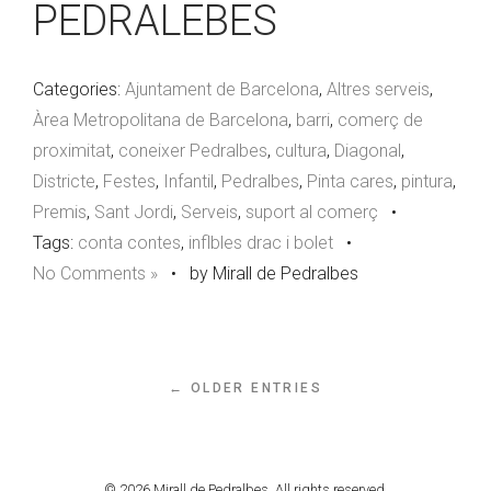
PEDRALEBES
Categories:
Ajuntament de Barcelona
,
Altres serveis
,
Àrea Metropolitana de Barcelona
,
barri
,
comerç de
proximitat
,
coneixer Pedralbes
,
cultura
,
Diagonal
,
Districte
,
Festes
,
Infantil
,
Pedralbes
,
Pinta cares
,
pintura
,
Premis
,
Sant Jordi
,
Serveis
,
suport al comerç
•
Tags:
conta contes
,
inflbles drac i bolet
•
No Comments »
•
by Mirall de Pedralbes
← OLDER ENTRIES
© 2026 Mirall de Pedralbes. All rights reserved.