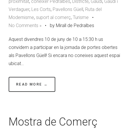
proximitat
,
coneixer Pedralbes
,
Districte
,
Gaudí
,
Gaudí i
Verdaguer
,
Les Corts
,
Pavellons Güell
,
Ruta del
Modernisme
,
suport al comerç
,
Turisme
•
No Comments »
•
by Mirall de Pedralbes
Aquest divendres 10 de juny de 10 a 15:30 h us
convidem a participar en la jornada de portes obertes
als Pavellons Güell! Si encara no coneixes aquest espai
ubicat…
READ MORE →
Mostra de Comerç