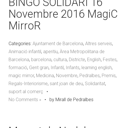
BINGO SOLIDARI 16
Novembre 2016 MagiC
MirroR
Categories:
Ajuntament de Barcelona
,
Altres serveis
,
Animació infantil
,
aperitiu
,
Àrea Metropolitana de
Barcelona
,
barcelona
,
cultura
,
Districte
,
English
,
Festes
,
formació
,
Gent gran
,
Infantil
,
Infants
,
learning english
,
magic mirror
,
Medicina
,
Novembre
,
Pedralbes
,
Premis
,
Regals-Interiorisme
,
sant joan de deu
,
Solidaritat
,
suport al comerç
•
No Comments »
•
by Mirall de Pedralbes