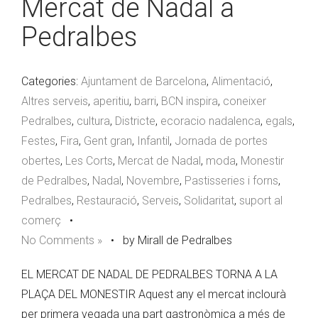
Mercat de Nadal a
Pedralbes
Categories:
Ajuntament de Barcelona
,
Alimentació
,
Altres serveis
,
aperitiu
,
barri
,
BCN inspira
,
coneixer
Pedralbes
,
cultura
,
Districte
,
ecoracio nadalenca
,
egals
,
Festes
,
Fira
,
Gent gran
,
Infantil
,
Jornada de portes
obertes
,
Les Corts
,
Mercat de Nadal
,
moda
,
Monestir
de Pedralbes
,
Nadal
,
Novembre
,
Pastisseries i forns
,
Pedralbes
,
Restauració
,
Serveis
,
Solidaritat
,
suport al
comerç
•
No Comments »
•
by Mirall de Pedralbes
EL MERCAT DE NADAL DE PEDRALBES TORNA A LA
PLAÇA DEL MONESTIR Aquest any el mercat inclourà
per primera vegada una part gastronòmica a més de