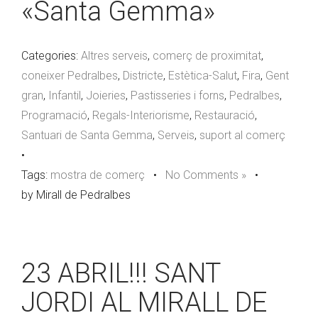
«Santa Gemma»
Categories:
Altres serveis
,
comerç de proximitat
,
coneixer Pedralbes
,
Districte
,
Estètica-Salut
,
Fira
,
Gent
gran
,
Infantil
,
Joieries
,
Pastisseries i forns
,
Pedralbes
,
Programació
,
Regals-Interiorisme
,
Restauració
,
Santuari de Santa Gemma
,
Serveis
,
suport al comerç
•
Tags:
mostra de comerç
•
No Comments »
•
by Mirall de Pedralbes
23 ABRIL!!! SANT
JORDI AL MIRALL DE