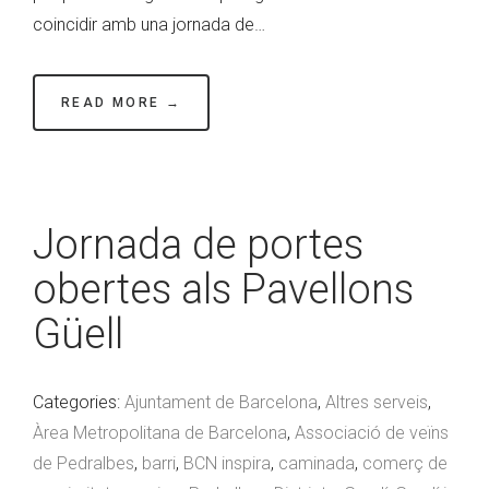
coincidir amb una jornada de…
READ MORE →
Jornada de portes
obertes als Pavellons
Güell
Categories:
Ajuntament de Barcelona
,
Altres serveis
,
Àrea Metropolitana de Barcelona
,
Associació de veïns
de Pedralbes
,
barri
,
BCN inspira
,
caminada
,
comerç de