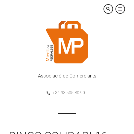
×
Associació de Comerciants
+34 93.505.80.90