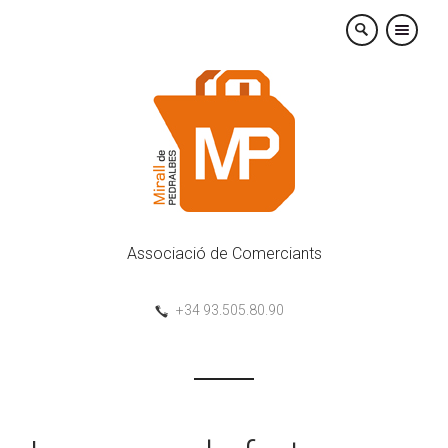
×
Associació de Comerciants
+34 93.505.80.90