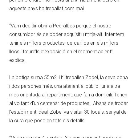
aquests anys ha treballat com mai.
“Vam decidir obrir a Pedralbes perquè el nostre
consumidor és de poder adquisitiu mitjà-alt. Intentem
tenir els millors productes, cercar-los en els millors
llocs i treure’ls d’exposició en el moment adient”,
explica.
La botiga suma 55m2, i hi treballen Zobel, la seva dona
i dos persones més, una atenent al públic i una altra
més orientada al repartiment, que fan a domicili. Tenen
al voltant d’un centenar de productes. Abans de trobar
l’establiment ideal, Zobel va visitar 30 locals, senyal de
la cura que posa en tots els detalls.
“Quan vaig obrir”, explica, “no havia aquest boom de