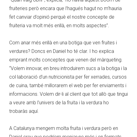
fruiteries però encara que l’hagués hagut no m’hauria
fet canviar d’opinió perquè el nostre concepte de
fruiteria va molt més enllà, en molts aspectes”.
Com anar més enllà en una botiga que ven fruites i
verdures? Doncs en Daniel ho té clar. I ho explica
emprant molts conceptes que venen del màrqueting.
“Volem innovar, en breu introduirem sucs a la botiga i la
col·laboració d’un nutricionista per fer xerrades, cursos
de cuina, també millorarem el web per fer enviaments i
informacions. Volem dir-li al client que tot allò que tingui
a veure amb l’univers de la fruita i la verdura ho
trobaràs aquí.
A Catalunya mengem molta fruita i verdura però en
Daniel creu que podríem menjar-ne més i en formats