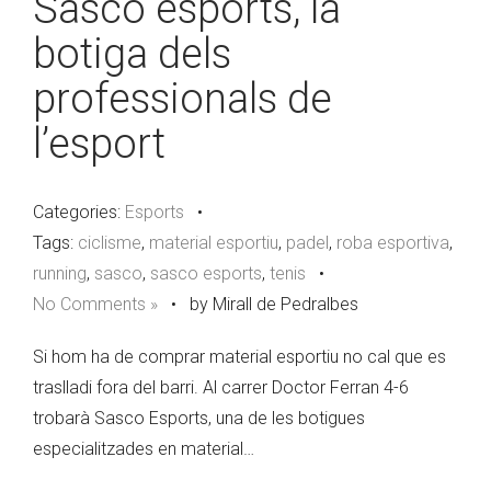
Sasco esports, la
botiga dels
professionals de
l’esport
Categories:
Esports
•
Tags:
ciclisme
,
material esportiu
,
padel
,
roba esportiva
,
running
,
sasco
,
sasco esports
,
tenis
•
No Comments »
•
by Mirall de Pedralbes
Si hom ha de comprar material esportiu no cal que es
traslladi fora del barri. Al carrer Doctor Ferran 4-6
trobarà Sasco Esports, una de les botigues
especialitzades en material…