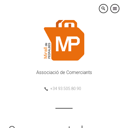
×
Associació de Comerciants
+34 93.505.80.90