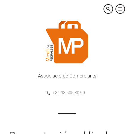
×
Associació de Comerciants
+34 93.505.80.90