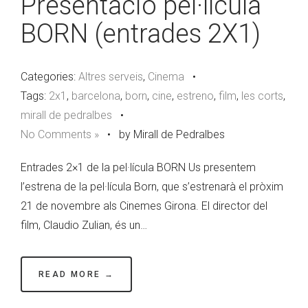
Presentació pel·lícula
BORN (entrades 2X1)
Categories:
Altres serveis
,
Cinema
•
Tags:
2x1
,
barcelona
,
born
,
cine
,
estreno
,
film
,
les corts
,
mirall de pedralbes
•
No Comments »
•
by Mirall de Pedralbes
Entrades 2×1 de la pel·lícula BORN Us presentem
l’estrena de la pel·lícula Born, que s’estrenarà el pròxim
21 de novembre als Cinemes Girona. El director del
film, Claudio Zulian, és un…
READ MORE →