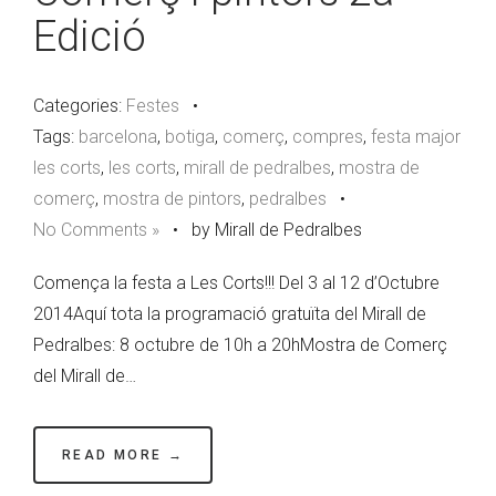
Edició
Categories:
Festes
•
Tags:
barcelona
,
botiga
,
comerç
,
compres
,
festa major
les corts
,
les corts
,
mirall de pedralbes
,
mostra de
comerç
,
mostra de pintors
,
pedralbes
•
No Comments »
•
by Mirall de Pedralbes
Comença la festa a Les Corts!!! Del 3 al 12 d’Octubre
2014Aquí tota la programació gratuïta del Mirall de
Pedralbes: 8 octubre de 10h a 20hMostra de Comerç
del Mirall de…
READ MORE →