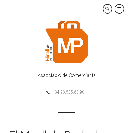
×
Associació de Comerciants
+34 93.505.80.90