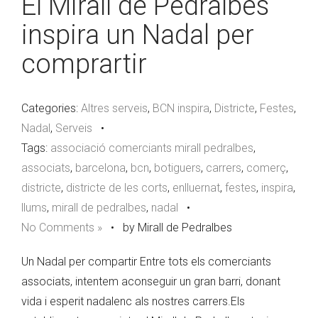
El Mirall de Pedralbes
inspira un Nadal per
comprartir
Categories:
Altres serveis
,
BCN inspira
,
Districte
,
Festes
,
Nadal
,
Serveis
•
Tags:
associació comerciants mirall pedralbes
,
associats
,
barcelona
,
bcn
,
botiguers
,
carrers
,
comerç
,
districte
,
districte de les corts
,
enlluernat
,
festes
,
inspira
,
llums
,
mirall de pedralbes
,
nadal
•
No Comments »
•
by Mirall de Pedralbes
Un Nadal per compartir Entre tots els comerciants
associats, intentem aconseguir un gran barri, donant
vida i esperit nadalenc als nostres carrers.Els