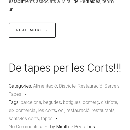
establiments associats al Mirall de Pedralbes, tenim
un…
READ MORE →
De tapes per les Corts!!!
Categories:
Alimentació
,
Districte
,
Restauració
,
Serveis
,
Tapes
•
Tags:
barcelona
,
begudes
,
botigues
,
comerç
,
districte
,
eix comercial
,
les corts
,
oci
,
restauració
,
restaurants
,
sants-les corts
,
tapas
•
No Comments »
•
by Mirall de Pedralbes