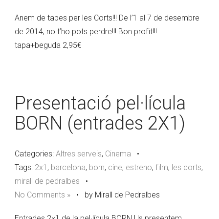
Anem de tapes per les Corts!!! De l’1 al 7 de desembre
de 2014, no t’ho pots perdre!!! Bon profit!!!
tapa+beguda 2,95€
Presentació pel·lícula
BORN (entrades 2X1)
Categories:
Altres serveis
,
Cinema
•
Tags:
2x1
,
barcelona
,
born
,
cine
,
estreno
,
film
,
les corts
,
mirall de pedralbes
•
No Comments »
•
by Mirall de Pedralbes
Entrades 2×1 de la pel·lícula BORN Us presentem