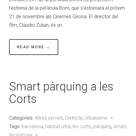
l’estrena de la pel·lícula Born, que s’estrenarà el pròxim
21 de novembre als Cinemes Girona. El director del
film, Claudio Zulian, és un…
READ MORE →
Smart pàrquing a les
Corts
Categories:
Altres serveis
,
Districte
,
Urbanisme
•
Tags:
barcelona
,
hàbitat urbà
,
les corts
,
pàrquing
,
smart
,
tecnologia
•