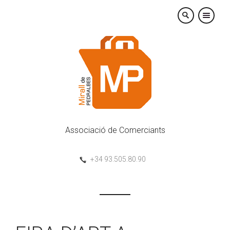
×
Associació de Comerciants
+34 93.505.80.90