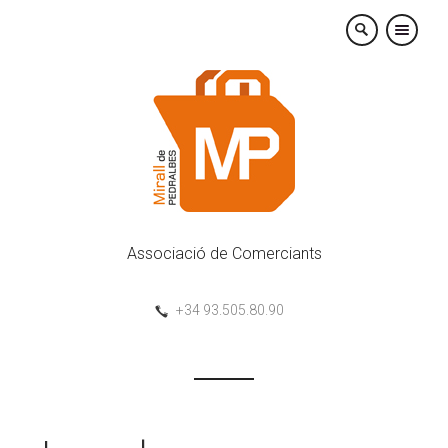
×
Associació de Comerciants
+34 93.505.80.90