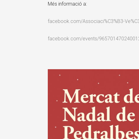
Més informació a:
facebook.com/Associaci%C3%B3-Ve%C3
facebook.com/events/96570147024001