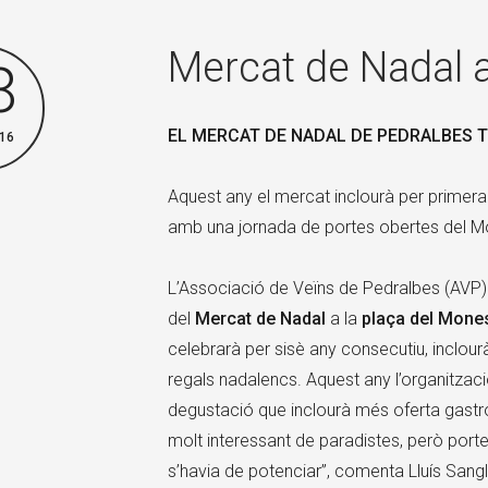
Mercat de Nadal 
8
EL MERCAT DE NADAL DE PEDRALBES 
16
Aquest any el mercat inclourà per primer
amb una jornada de portes obertes del Mo
L’Associació de Veïns de Pedralbes (AVP)
del
Mercat de Nadal
a la
plaça del Mones
celebrarà per sisè any consecutiu, inclou
regals nadalencs. Aquest any l’organitzaci
degustació que inclourà més oferta gast
molt interessant de paradistes, però po
s’havia de potenciar”, comenta Lluís Sangl