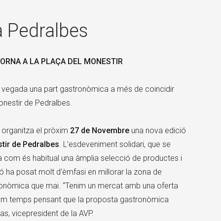
×
a Pedralbes
TORNA A
LA PLAÇA DEL MONESTIR
a vegada una part gastronòmica a més de coincidir
nestir de Pedralbes.
 organitza el pròxim
27 de Novembre
una nova edició
tir de Pedralbes
. L’esdeveniment solidari, que se
rà com és habitual una àmplia selecció de productes i
ó ha posat molt d’èmfasi en millorar la zona de
ronòmica que mai. “Tenim un mercat amb una oferta
rtem temps pensant que la proposta gastronòmica
as, vicepresident de la AVP.