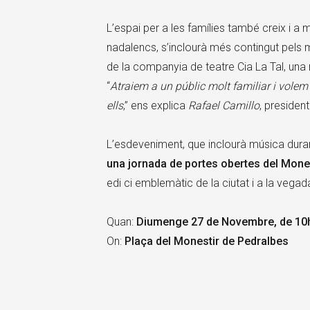
L’espai per a les famílies també creix i a 
nadalencs, s’inclourà més contingut pels més
de la companyia de teatre Cia La Tal, una
“
Atraiem a un públic molt familiar i volem
ells
,” ens explica
Rafael Camillo
, president
L’esdeveniment, que inclourà música duran
una jornada de portes obertes del Mone
edi ci emblemàtic de la ciutat i a la veg
Quan:
Diumenge 27 de Novembre, de 10h
On:
Plaça del Monestir de Pedralbes