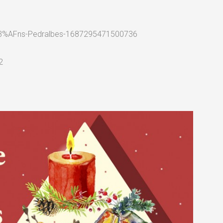
%AFns-Pedralbes-1687295471500736
2