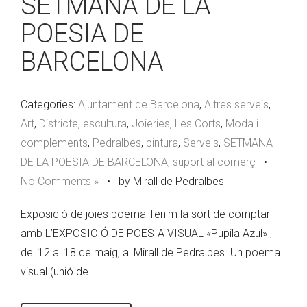
SETMANA DE LA
POESIA DE
BARCELONA
Categories:
Ajuntament de Barcelona
,
Altres serveis
,
Art
,
Districte
,
escultura
,
Joieries
,
Les Corts
,
Moda i
complements
,
Pedralbes
,
pintura
,
Serveis
,
SETMANA
DE LA POESIA DE BARCELONA
,
suport al comerç
•
No Comments »
•
by Mirall de Pedralbes
Exposició de joies poema Tenim la sort de comptar
amb L’EXPOSICIÓ DE POESIA VISUAL «Pupila Azul» ,
del 12 al 18 de maig, al Mirall de Pedralbes. Un poema
visual (unió de…