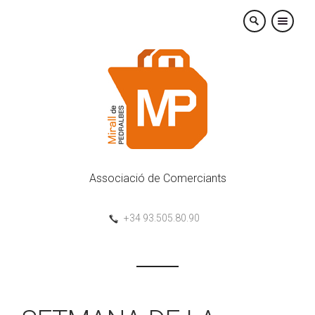
×
Associació de Comerciants
+34 93.505.80.90