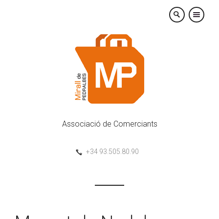
×
Associació de Comerciants
+34 93.505.80.90