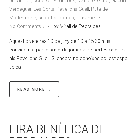
proximitat
,
coneixer Pedralbes
,
Districte
,
Gaudí
,
Gaudí i
Verdaguer
,
Les Corts
,
Pavellons Güell
,
Ruta del
Modernisme
,
suport al comerç
,
Turisme
•
No Comments »
•
by Mirall de Pedralbes
Aquest divendres 10 de juny de 10 a 15:30 h us
convidem a participar en la jornada de portes obertes
als Pavellons Güell! Si encara no coneixes aquest espai
ubicat…
READ MORE →
FIRA BENÈFICA DE