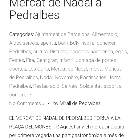
Mercat de Nadal a
Pedralbes
Categories:
Ajuntament de Barcelona
,
Alimentació
,
Altres serveis
,
aperitiu
,
barri
,
BCN inspira
,
coneixer
Pedralbes
,
cultura
,
Districte
,
ecoracio nadalenca
,
egals
,
Festes
,
Fira
,
Gent gran
,
Infantil
,
Jornada de portes
obertes
,
Les Corts
,
Mercat de Nadal
,
moda
,
Monestir
de Pedralbes
,
Nadal
,
Novembre
,
Pastisseries i forns
,
Pedralbes
,
Restauració
,
Serveis
,
Solidaritat
,
suport al
comerç
•
No Comments »
•
by Mirall de Pedralbes
EL MERCAT DE NADAL DE PEDRALBES TORNA A LA
PLAÇA DEL MONESTIR Aquest any el mercat inclourà
per primera vegada una part gastronòmica a més de