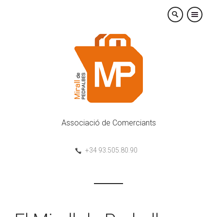
×
Associació de Comerciants
+34 93.505.80.90