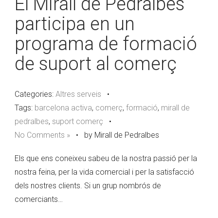
El Mirall de Pedralbes
participa en un
programa de formació
de suport al comerç
Categories:
Altres serveis
•
Tags:
barcelona activa
,
comerç
,
formació
,
mirall de
pedralbes
,
suport comerç
•
No Comments »
•
by Mirall de Pedralbes
Els que ens coneixeu sabeu de la nostra passió per la
nostra feina, per la vida comercial i per la satisfacció
dels nostres clients. Si un grup nombrós de
comerciants…