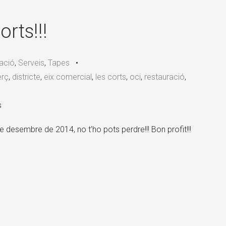
×
orts!!!
ació
,
Serveis
,
Tapes
•
rç
,
districte
,
eix comercial
,
les corts
,
oci
,
restauració
,
s
de desembre de 2014, no t’ho pots perdre!!! Bon profit!!!