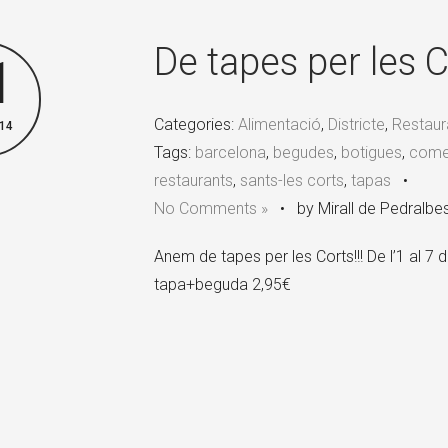
De tapes per les C
1
Categories:
Alimentació
,
Districte
,
Restaur
14
Tags:
barcelona
,
begudes
,
botigues
,
come
restaurants
,
sants-les corts
,
tapas
•
No Comments »
•
by Mirall de Pedralbe
Anem de tapes per les Corts!!! De l’1 al 7 
tapa+beguda 2,95€