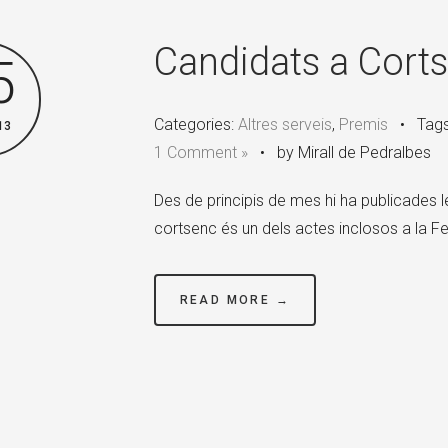
Candidats a Cort
5
Categories:
Altres serveis
,
Premis
•
Tag
13
1 Comment »
•
by Mirall de Pedralbes
Des de principis de mes hi ha publicades l
cortsenc és un dels actes inclosos a la Fes
READ MORE →