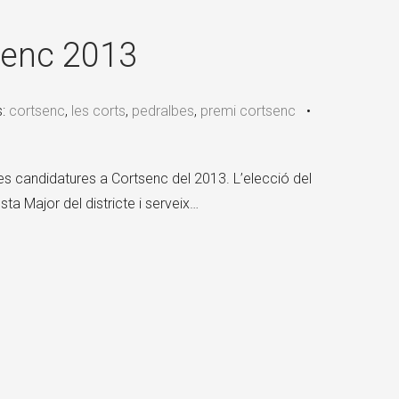
×
senc 2013
s:
cortsenc
,
les corts
,
pedralbes
,
premi cortsenc
•
es candidatures a Cortsenc del 2013. L’elecció del
ta Major del districte i serveix…