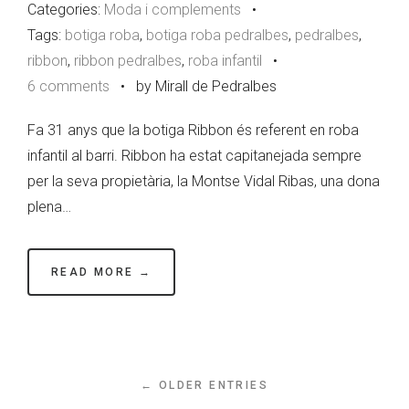
Categories:
Moda i complements
•
Tags:
botiga roba
,
botiga roba pedralbes
,
pedralbes
,
ribbon
,
ribbon pedralbes
,
roba infantil
•
6 comments
•
by Mirall de Pedralbes
Fa 31 anys que la botiga Ribbon és referent en roba
infantil al barri. Ribbon ha estat capitanejada sempre
per la seva propietària, la Montse Vidal Ribas, una dona
plena…
READ MORE →
← OLDER ENTRIES