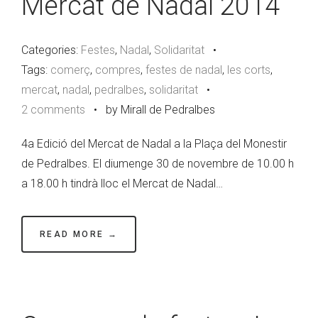
Mercat de Nadal 2014
Categories:
Festes
,
Nadal
,
Solidaritat
•
Tags:
comerç
,
compres
,
festes de nadal
,
les corts
,
mercat
,
nadal
,
pedralbes
,
solidaritat
•
2 comments
•
by Mirall de Pedralbes
4a Edició del Mercat de Nadal a la Plaça del Monestir
de Pedralbes. El diumenge 30 de novembre de 10.00 h
a 18.00 h tindrà lloc el Mercat de Nadal…
READ MORE →