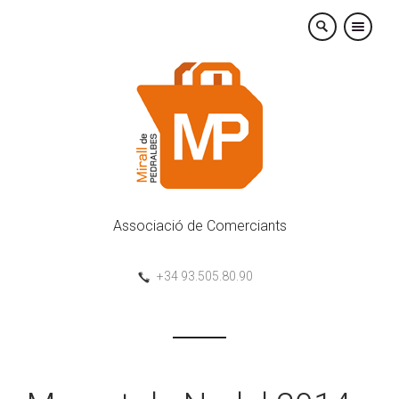
×
Associació de Comerciants
+34 93.505.80.90