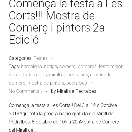
Comença la festa a Les
Corts!!! Mostra de
Comerç i pintors 2a
Edició
Categories:
Festes
•
Tags:
barcelona
,
botiga
,
comerç
,
compres
,
festa major
les corts
,
les corts
,
mirall de pedralbes
,
mostra de
comerç
,
mostra de pintors
,
pedralbes
•
No Comments »
•
by Mirall de Pedralbes
Comença la festa a Les Corts!!! Del 3 al 12 d’Octubre
2014Aquí tota la programació gratuïta del Mirall de
Pedralbes: 8 octubre de 10h a 20hMostra de Comerç
del Mirall de…