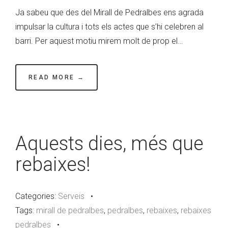
Ja sabeu que des del Mirall de Pedralbes ens agrada
impulsar la cultura i tots els actes que s’hi celebren al
barri. Per aquest motiu mirem molt de prop el…
READ MORE →
Aquests dies, més que
rebaixes!
Categories:
Serveis
•
Tags:
mirall de pedralbes
,
pedralbes
,
rebaixes
,
rebaixes
pedralbes
•