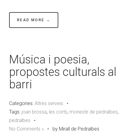
READ MORE →
Música i poesia,
propostes culturals al
barri
Categories:
Altres serveis
•
Tags:
joan brossa
,
les corts
,
monestir de pedralbes
,
pedralbes
•
No Comments »
•
by Mirall de Pedralbes