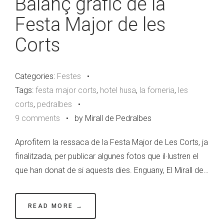
Balanç gràfic de la
Festa Major de les
Corts
Categories:
Festes
•
Tags:
festa major corts
,
hotel husa
,
la forneria
,
les
corts
,
pedralbes
•
9 comments
•
by Mirall de Pedralbes
Aprofitem la ressaca de la Festa Major de Les Corts, ja
finalitzada, per publicar algunes fotos que il·lustren el
que han donat de si aquests dies. Enguany, El Mirall de…
READ MORE →