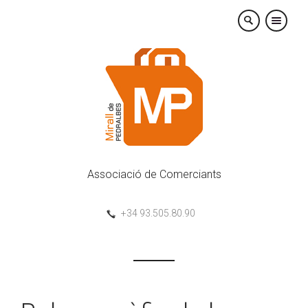
×
Associació de Comerciants
+34 93.505.80.90