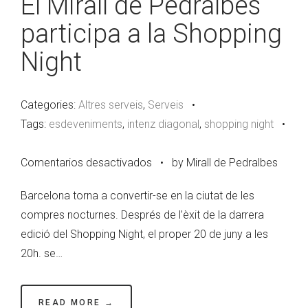
El Mirall de Pedralbes
participa a la Shopping
Night
Categories:
Altres serveis
,
Serveis
•
Tags:
esdeveniments
,
intenz diagonal
,
shopping night
•
en
Comentarios desactivados
•
by Mirall de Pedralbes
El
Barcelona torna a convertir-se en la ciutat de les
Mirall
compres nocturnes. Després de l’èxit de la darrera
de
edició del Shopping Night, el proper 20 de juny a les
Pedralbes
20h. se…
participa
a
la
READ MORE →