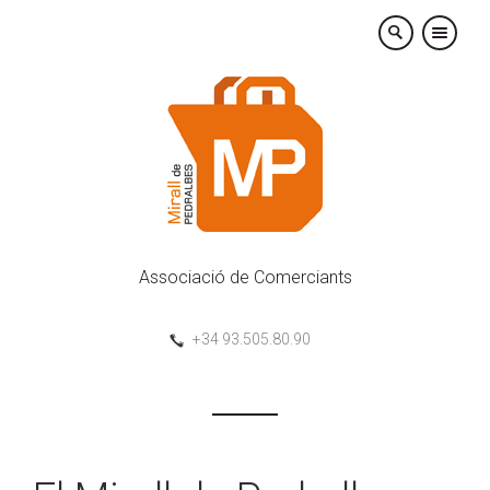
×
Associació de Comerciants
+34 93.505.80.90