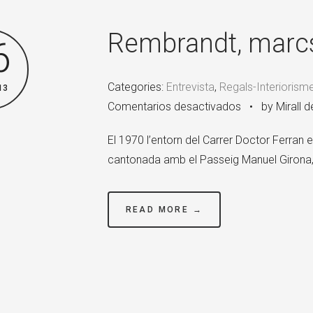
Rembrandt, marc
6
Categories:
Entrevista
,
Regals-Interiorism
13
en
Comentarios desactivados
•
by Mirall 
Rembrandt,
El 1970 l’entorn del Carrer Doctor Ferran e
marcs
cantonada amb el Passeig Manuel Girona, 
amb
solera
READ MORE →