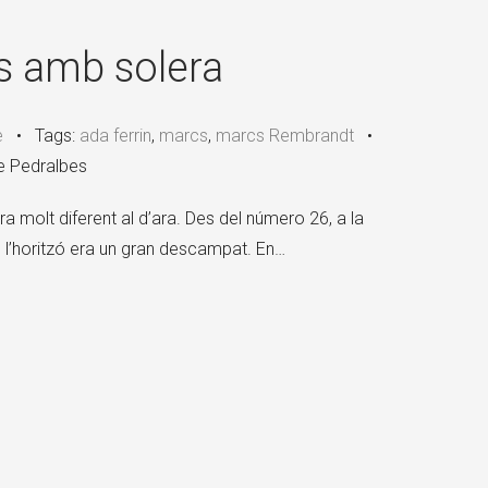
×
s amb solera
e
•
Tags:
ada ferrin
,
marcs
,
marcs Rembrandt
•
de Pedralbes
ra molt diferent al d’ara. Des del número 26, a la
l’horitzó era un gran descampat. En…