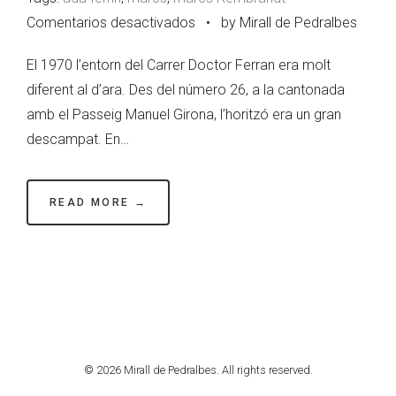
en
Comentarios desactivados
•
by Mirall de Pedralbes
Rembrandt,
El 1970 l’entorn del Carrer Doctor Ferran era molt
marcs
diferent al d’ara. Des del número 26, a la cantonada
amb
amb el Passeig Manuel Girona, l’horitzó era un gran
solera
descampat. En…
READ MORE →
© 2026 Mirall de Pedralbes. All rights reserved.