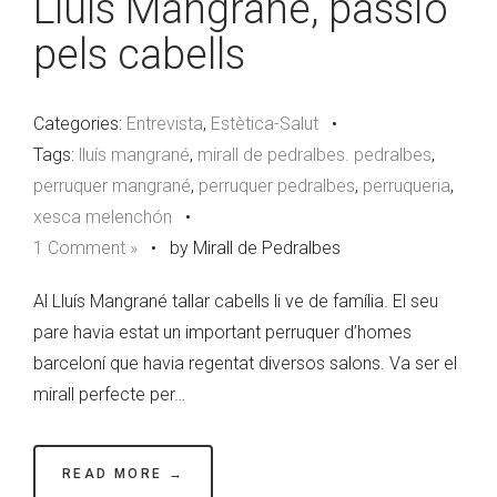
Lluís Mangrané, passió
pels cabells
Categories:
Entrevista
,
Estètica-Salut
•
Tags:
lluís mangrané
,
mirall de pedralbes. pedralbes
,
perruquer mangrané
,
perruquer pedralbes
,
perruqueria
,
xesca melenchón
•
1 Comment »
•
by Mirall de Pedralbes
Al Lluís Mangrané tallar cabells li ve de família. El seu
pare havia estat un important perruquer d’homes
barceloní que havia regentat diversos salons. Va ser el
mirall perfecte per…
READ MORE →