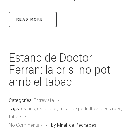
READ MORE →
Estanc de Doctor
Ferran: la crisi no pot
amb el tabac
Categories:
Entrevista
•
Tags:
estanc
,
estanquer
,
mirall de pedralbes
,
pedralbes
,
tabac
•
No Comments »
•
by Mirall de Pedralbes