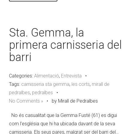
Sta. Gemma, la
primera carnisseria del
barri
Categories:
Alimentació
,
Entrevista
•
Tags:
carnisseria sta gemma
,
les corts
,
mirall de
pedralbes
,
pedralbes
•
No Comments »
•
by Mirall de Pedralbes
No és casualitat que la Gemma Fusté (61) es digui
com l’església que hi ha ubicada davant de la seva
carnisseria. Els seus pares, malgrat ser del barri del…