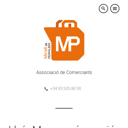
×
Associació de Comerciants
+34 93.505.80.90