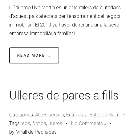
L’Eduardo Uya Martín és un dels milers de ciutadans
d’aquest país afectats per l’ensorrament del negoci
immobiliari. El 2010 va haver de renunciar a la seva
empresa immobiliària familiar i…
READ MORE →
Ulleres de pares a fills
Categories:
Altres serveis
,
Entrevista
,
Estètica-Salut
•
Tags:
eos
,
òptica
,
ulleres
•
No Comments »
•
by Mirall de Pedralbes