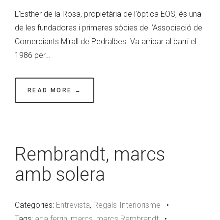
L’Esther de la Rosa, propietària de l’òptica EOS, és una
de les fundadores i primeres sòcies de l’Associació de
Comerciants Mirall de Pedralbes. Va arribar al barri el
1986 per…
READ MORE →
Rembrandt, marcs
amb solera
Categories:
Entrevista
,
Regals-Interiorisme
•
Tags:
ada ferrin
,
marcs
,
marcs Rembrandt
•