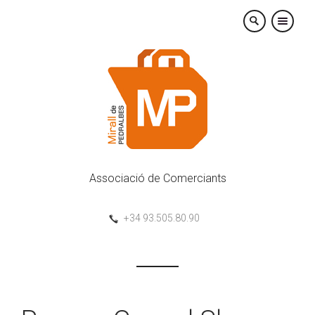
×
Associació de Comerciants
+34 93.505.80.90