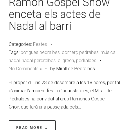
Ramon Gospel Show
enceta els actes de
Nadal al barri
Categories:
Festes
•
Tags:
botigues pedralbes
,
comerç pedrabes
,
música
nadal
,
nadal perdralbes
,
ol'green
,
pedralbes
•
No Comments »
•
by Mirall de Pedralbes
El proper dilluns 23 de desembre a les 18 hores, per tal
d’animar l’ambient festiu d’aquests dies, el Mirall de
Pedralbes ha convidat al grup Ramones Gospel
Choir, que farà una passejada pels…
READ MORE →