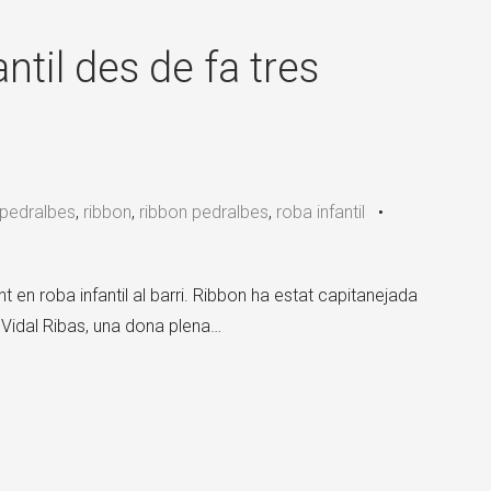
×
til des de fa tres
pedralbes
,
ribbon
,
ribbon pedralbes
,
roba infantil
•
 en roba infantil al barri. Ribbon ha estat capitanejada
 Vidal Ribas, una dona plena…