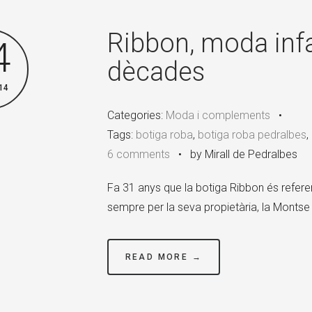
Ribbon, moda infan
4
dècades
14
Categories:
Moda i complements
•
Tags:
botiga roba
,
botiga roba pedralbes
,
6 comments
•
by Mirall de Pedralbes
Fa 31 anys que la botiga Ribbon és referent
sempre per la seva propietària, la Montse
READ MORE →