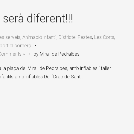
×
serà diferent!!!
res serveis
,
Animació infantil
,
Districte
,
Festes
,
Les Corts
,
port al comerç
•
Comments »
•
by Mirall de Pedralbes
a plaça del Mirall de Pedralbes, amb inflables i taller
fantils amb inflables Del “Drac de Sant…