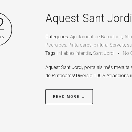
Aquest Sant Jordi 
2
Categories:
Ajuntament de Barcelona
,
Alt
15
Pedralbes
,
Pinta cares
,
pintura
,
Serveis
,
su
Tags:
inflables infantils
,
Sant Jordi
•
No 
Aquest Sant Jordi, porta als més menuts a l
de Pintacares! Diversió 100% Atraccions in
READ MORE →