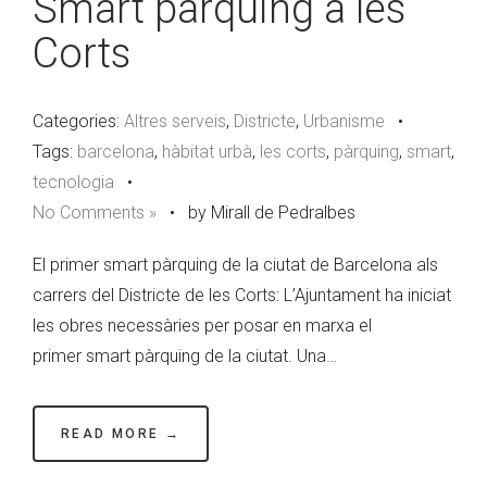
Smart pàrquing a les
Corts
Categories:
Altres serveis
,
Districte
,
Urbanisme
•
Tags:
barcelona
,
hàbitat urbà
,
les corts
,
pàrquing
,
smart
,
tecnologia
•
No Comments »
•
by Mirall de Pedralbes
El primer smart pàrquing de la ciutat de Barcelona als
carrers del Districte de les Corts: L’Ajuntament ha iniciat
les obres necessàries per posar en marxa el
primer smart pàrquing de la ciutat. Una…
READ MORE →