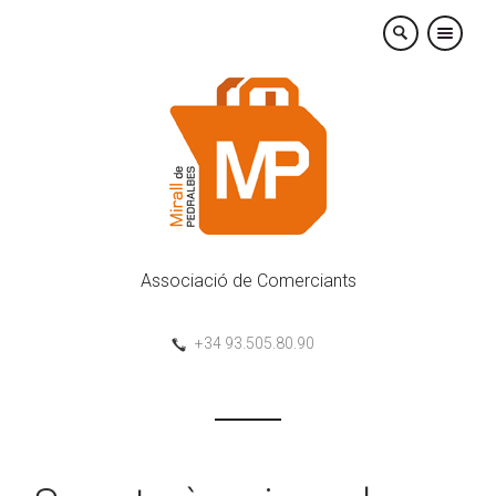
×
Associació de Comerciants
+34 93.505.80.90