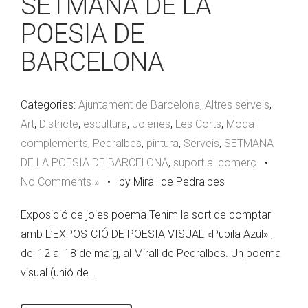
SETMANA DE LA
POESIA DE
BARCELONA
Categories:
Ajuntament de Barcelona
,
Altres serveis
,
Art
,
Districte
,
escultura
,
Joieries
,
Les Corts
,
Moda i
complements
,
Pedralbes
,
pintura
,
Serveis
,
SETMANA
DE LA POESIA DE BARCELONA
,
suport al comerç
•
No Comments »
•
by Mirall de Pedralbes
Exposició de joies poema Tenim la sort de comptar
amb L’EXPOSICIÓ DE POESIA VISUAL «Pupila Azul» ,
del 12 al 18 de maig, al Mirall de Pedralbes. Un poema
visual (unió de…