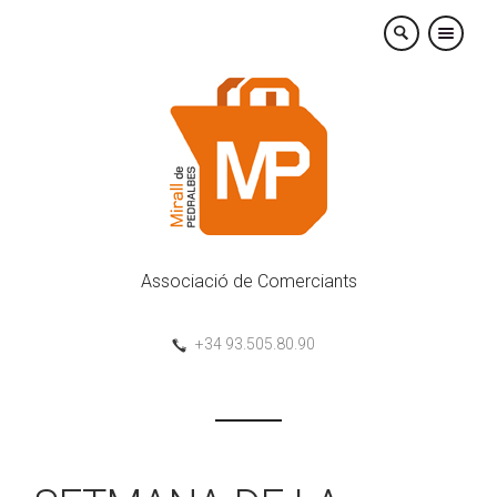
×
Associació de Comerciants
+34 93.505.80.90