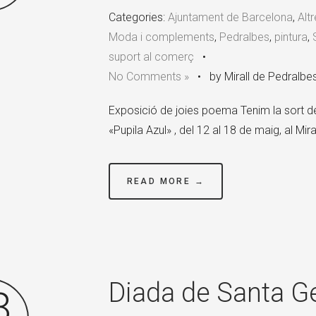
Categories:
Ajuntament de Barcelona
,
Alt
Moda i complements
,
Pedralbes
,
pintura
,
suport al comerç
•
No Comments »
•
by Mirall de Pedralbe
Exposició de joies poema Tenim la sort
«Pupila Azul» , del 12 al 18 de maig, al Mi
READ MORE →
Diada de Santa 
8