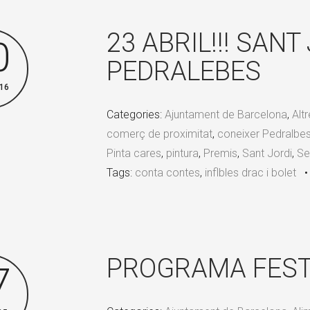
23 ABRIL!!! SANT
0
PEDRALEBES
16
Categories:
Ajuntament de Barcelona
,
Alt
comerç de proximitat
,
coneixer Pedralbe
Pinta cares
,
pintura
,
Premis
,
Sant Jordi
,
Se
Tags:
conta contes
,
inflbles drac i bolet
PROGRAMA FEST
7