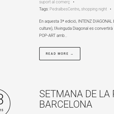
suport al comerç
•
Tags:
PedralbesCentre
,
shopping night
En aquesta 3ª edició, INTENZ DIAGONAL b
culture), l’Avinguda Diagonal es convertirà
POP-ART amb…
READ MORE →
SETMANA DE LA 
3
BARCELONA
15