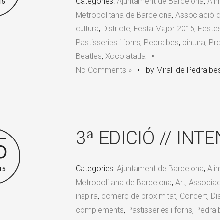
Categories:
Ajuntament de Barcelona
,
Ali
15
Metropolitana de Barcelona
,
Associació d
cultura
,
Districte
,
Festa Major 2015
,
Feste
Pastisseries i forns
,
Pedralbes
,
pintura
,
Pr
Beatles
,
Xocolatada
•
No Comments »
•
by Mirall de Pedralbe
3ª EDICIÓ // IN
5
Categories:
Ajuntament de Barcelona
,
Ali
15
Metropolitana de Barcelona
,
Art
,
Associac
inspira
,
comerç de proximitat
,
Concert
,
Di
complements
,
Pastisseries i forns
,
Pedral