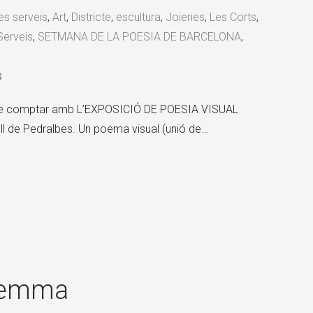
res serveis
,
Art
,
Districte
,
escultura
,
Joieries
,
Les Corts
,
Serveis
,
SETMANA DE LA POESIA DE BARCELONA
,
s
 de comptar amb L’EXPOSICIÓ DE POESIA VISUAL
rall de Pedralbes. Un poema visual (unió de…
Gemma