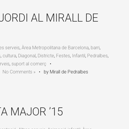
×
 JORDI AL MIRALL DE
res serveis
,
Àrea Metropolitana de Barcelona
,
barri
,
s
,
cultura
,
Diagonal
,
Districte
,
Festes
,
Infantil
,
Pedralbes
,
rveis
,
suport al comerç
•
•
No Comments »
•
by Mirall de Pedralbes
A MAJOR ’15