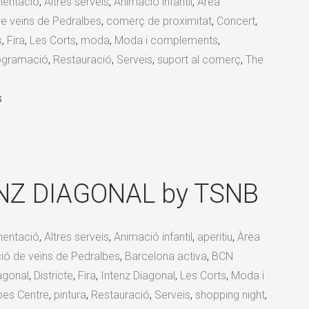
mentació
,
Altres serveis
,
Animació infantil
,
Àrea
e veïns de Pedralbes
,
comerç de proximitat
,
Concert
,
s
,
Fira
,
Les Corts
,
moda
,
Moda i complements
,
ogramació
,
Restauració
,
Serveis
,
suport al comerç
,
The
s
TENZ DIAGONAL by TSNB
mentació
,
Altres serveis
,
Animació infantil
,
aperitiu
,
Àrea
ió de veïns de Pedralbes
,
Barcelona activa
,
BCN
agonal
,
Districte
,
Fira
,
Intenz Diagonal
,
Les Corts
,
Moda i
bes Centre
,
pintura
,
Restauració
,
Serveis
,
shopping night
,