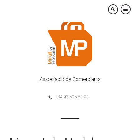
×
Associació de Comerciants
+34 93.505.80.90