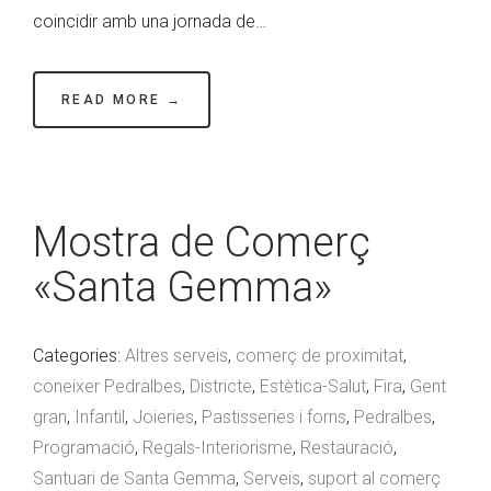
coincidir amb una jornada de…
READ MORE →
Mostra de Comerç
«Santa Gemma»
Categories:
Altres serveis
,
comerç de proximitat
,
coneixer Pedralbes
,
Districte
,
Estètica-Salut
,
Fira
,
Gent
gran
,
Infantil
,
Joieries
,
Pastisseries i forns
,
Pedralbes
,
Programació
,
Regals-Interiorisme
,
Restauració
,
Santuari de Santa Gemma
,
Serveis
,
suport al comerç