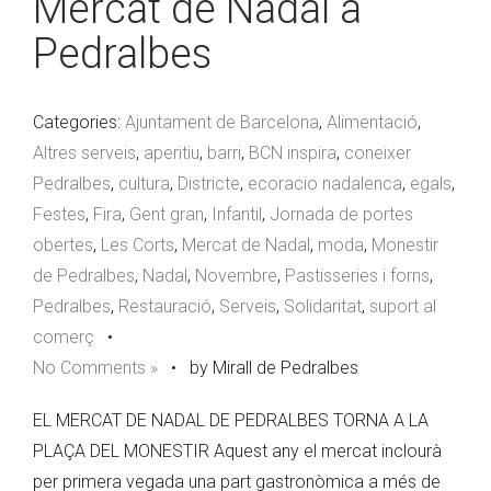
Mercat de Nadal a
Pedralbes
Categories:
Ajuntament de Barcelona
,
Alimentació
,
Altres serveis
,
aperitiu
,
barri
,
BCN inspira
,
coneixer
Pedralbes
,
cultura
,
Districte
,
ecoracio nadalenca
,
egals
,
Festes
,
Fira
,
Gent gran
,
Infantil
,
Jornada de portes
obertes
,
Les Corts
,
Mercat de Nadal
,
moda
,
Monestir
de Pedralbes
,
Nadal
,
Novembre
,
Pastisseries i forns
,
Pedralbes
,
Restauració
,
Serveis
,
Solidaritat
,
suport al
comerç
•
No Comments »
•
by Mirall de Pedralbes
EL MERCAT DE NADAL DE PEDRALBES TORNA A LA
PLAÇA DEL MONESTIR Aquest any el mercat inclourà
per primera vegada una part gastronòmica a més de