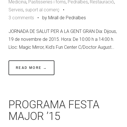
Medicina
,
Pastisseries i forns
,
Pedralbes
,
Restauració
,
Serveis
,
suport al comerç
•
3 comments
•
by Mirall de Pedralbes
JORNADA DE SALUT PER A LA GENT GRAN Dia: Dijous,
19 de novembre de 2015. Hora: De 10:00 h a 14:00 h.
Lloc: Magic Mirror, Kid’s Fun Center C/Doctor August…
READ MORE →
PROGRAMA FESTA
MAJOR ’15