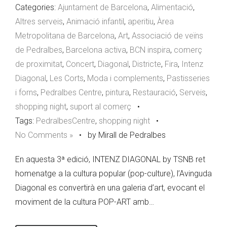
Categories:
Ajuntament de Barcelona
,
Alimentació
,
Altres serveis
,
Animació infantil
,
aperitiu
,
Àrea
Metropolitana de Barcelona
,
Art
,
Associació de veïns
de Pedralbes
,
Barcelona activa
,
BCN inspira
,
comerç
de proximitat
,
Concert
,
Diagonal
,
Districte
,
Fira
,
Intenz
Diagonal
,
Les Corts
,
Moda i complements
,
Pastisseries
i forns
,
Pedralbes Centre
,
pintura
,
Restauració
,
Serveis
,
shopping night
,
suport al comerç
•
Tags:
PedralbesCentre
,
shopping night
•
No Comments »
•
by Mirall de Pedralbes
En aquesta 3ª edició, INTENZ DIAGONAL by TSNB ret
homenatge a la cultura popular (pop-culture), l’Avinguda
Diagonal es convertirà en una galeria d’art, evocant el
moviment de la cultura POP-ART amb…