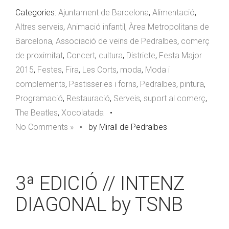
Categories:
Ajuntament de Barcelona
,
Alimentació
,
Altres serveis
,
Animació infantil
,
Àrea Metropolitana de
Barcelona
,
Associació de veïns de Pedralbes
,
comerç
de proximitat
,
Concert
,
cultura
,
Districte
,
Festa Major
2015
,
Festes
,
Fira
,
Les Corts
,
moda
,
Moda i
complements
,
Pastisseries i forns
,
Pedralbes
,
pintura
,
Programació
,
Restauració
,
Serveis
,
suport al comerç
,
The Beatles
,
Xocolatada
•
No Comments »
•
by Mirall de Pedralbes
3ª EDICIÓ // INTENZ
DIAGONAL by TSNB