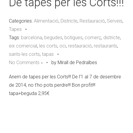
De tapes per les Corts!!!
Categories:
Alimentació
,
Districte
,
Restauració
,
Serveis
,
Tapes
•
Tags:
barcelona
,
begudes
,
botigues
,
comerç
,
districte
,
eix comercial
,
les corts
,
oci
,
restauració
,
restaurants
,
sants-les corts
,
tapas
•
No Comments »
•
by Mirall de Pedralbes
Anem de tapes per les Corts!!! De l’1 al 7 de desembre
de 2014, no t’ho pots perdre!!! Bon profit!!!
tapa+beguda 2,95€