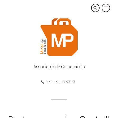
×
Associació de Comerciants
+34 93.505.80.90