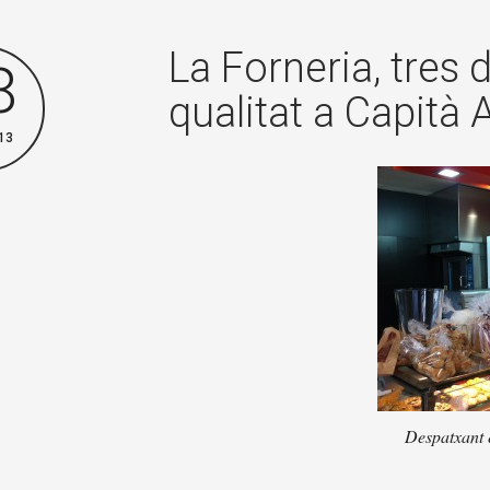
La Forneria, tres 
8
qualitat a Capità 
13
Despatxant 