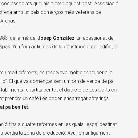
rços associats que inicia amb aquest post l’Associació
’estrena amb un dels comerços més veterans de
 Arenas.
1983, de la mà del
Josep González
, un apassionat del
às d’un forn actiu des de la construcció de l’edifici, a
ren molt diferents, es reservava molt d’espai per a la
blic”. El que va començar sent un forn de venda de pa
liments repartits per tot el districte de Les Corts on
pot prendre un cafè i es poden encarregar càterings. I
 al pa ben fet
.
ció fins a quatre reformes en les quals l’espai destinat
s perdia la zona de producció. Avui, on antigament