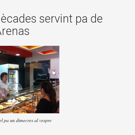
×
dècades servint pa de
Arenas
el pa un dimecres al vespre