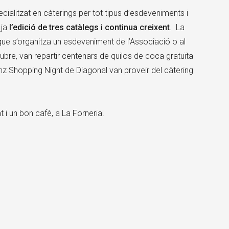
cialitzat en càterings per tot tipus d’esdeveniments i
 ja
l’edició de tres catàlegs i continua creixent
. La
e s’organitza un esdeveniment de l’Associació o al
octubre, van repartir centenars de quilos de coca gratuïta
tenz Shopping Night de Diagonal van proveir del càtering
t i un bon cafè, a La Forneria!