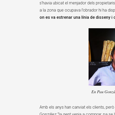
s’havia ubicat el menjador dels propietari
a la zona que ocupava l’obrador hi ha disp
on es va estrenar una línia de disseny i 
En Pau Gonzál
Amb els anys han canviat els clients, pe
González “la gent venia a comprar, pa se 