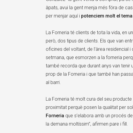
àpats, avui la gent menja més fóra de ca
per menjar aquí i
potenciem molt el tema 
La Forneria té clients de tota la vida, en 
però, dos tipus de clients. Els que van en
oficines del voltant, de l’àrea residencial 
setmana, que esmorzen a la forneria perquè
també recorda que durant anys van tenir una 
prop de la Forneria i que també han passa
al barri.
La Forneria té molt cura del seu producte 
proximitat perquè posen la qualitat per so
Forneria
que s’elabora amb un procés de f
la demana moltíssim”, afirmen pare i fill.