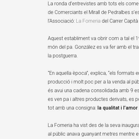
La ronda d’entrevistes amb tots els come
de Comerciants el Mirall de Pedralbes s
l’Associació:
La Forneria
del Carrer Capità
Aquest establiment va obrir com a tal el 
món del pa. González es va fer amb el trasp
la postguerra.
“En aquella època”, explica, “els formats e
producció i molt poc per a la venda al pú
és avui una cadena consolidada amb 9 estab
es ven pa i altres productes derivats, es 
tot amb una consigna:
la qualitat i l’amor
La Forneria ha vist des de la seva inaugura
al públic anava guanyant metres mentre el