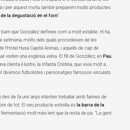
sa i per aquest motiu també preparem molts productes
de la degustació en el forn
”.
un barri que González defineix com a molt estable. Hi ha,
tre setmana, molts dels quals procedeixen de les
i de l’Hotel Husa Capità Arenas, i aquells de cap de
 visiten una església veïna. El fill de González, en
Pau
,
clienta il·lustre, la Infanta Cristina, que vivia molt a
t diversos futbolistes i personatges famosos vinculats
i des de fa uns anys intenten treballar amb farines de
bre de tot. El seu producte estrella és
la barra de la
ermentació molt més lent que la resta de pa. “La gent