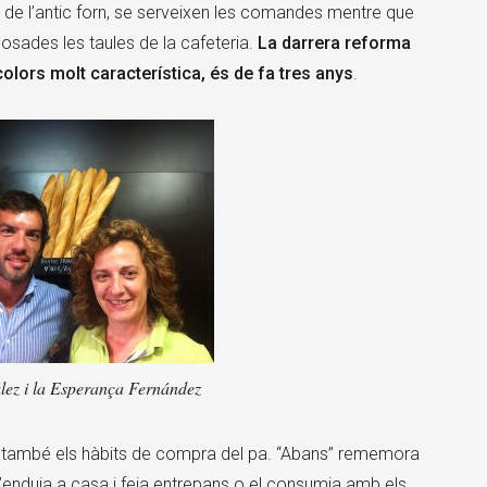
s de l’antic forn, se serveixen les comandes mentre que
osades les taules de la cafeteria.
La darrera reforma
colors molt característica, és de fa tres anys
.
ez i la Esperança Fernández
rò també els hàbits de compra del pa. “Abans” rememora
l’enduia a casa i feia entrepans o el consumia amb els