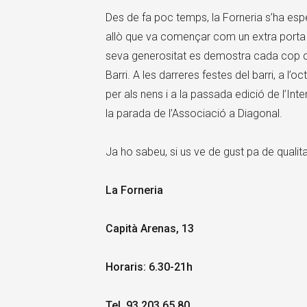
Des de fa poc temps, la Forneria s’ha espe
allò que va començar com un extra porta
seva generositat es demostra cada cop qu
Barri. A les darreres festes del barri, a l’
per als nens i a la passada edició de l’In
la parada de l’Associació a Diagonal.
Ja ho sabeu, si us ve de gust pa de qualita
La Forneria
Capità Arenas, 13
Horaris: 6.30-21h
Tel. 93 203 65 80