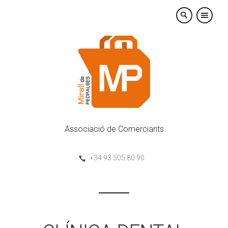
×
Associació de Comerciants
+34 93.505.80.90