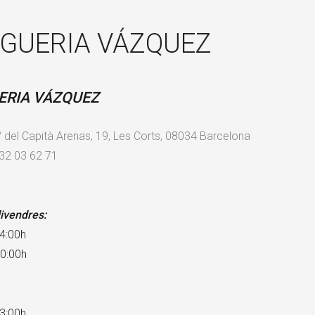
GUERIA VÁZQUEZ
ERIA VÁZQUEZ
/ del Capità Arenas, 19, Les Corts, 08034 Barcelona
32 03 62 71
divendres:
4:00h
20:00h
3:00h