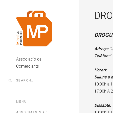
DRO
DROGU
Adreça:
C
Telèfon:
9
Associació de
Comerciants
Horari:
Dilluns a 
10:00h a 1
17:00h A 
MENU
Dissabte:
10:00h a 1
ASSOCIATS MDP