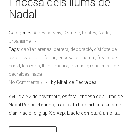
Encesa dels llums de
Nadal
Categories:
Altres serveis
,
Districte
,
Festes
,
Nadal
,
Urbanisme
•
Tags:
capitán arenas
,
carrers
,
decoració
,
districte de
les corts
,
doctor ferran
,
encesa
,
enlluernat
,
festes de
nadal
,
les corts
,
llums
,
manila
,
manuel girona
,
mirall de
pedralbes
,
nadal
•
No Comments »
•
by Mirall de Pedralbes
Avui dia 22 de novembre, es farà l’encesa dels llums de
Nadal Per celebrar-ho, a aquesta hora hi haurà un acte
d’animació el grup Xip Xap. L’acte comptarà amb la…