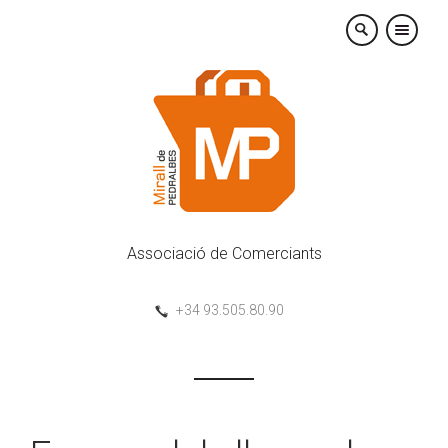
×
Associació de Comerciants
+34 93.505.80.90