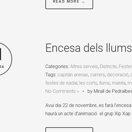
READ MORE →
Encesa dels llums
1
Categories:
Altres serveis
,
Districte
,
Feste
14
Tags:
capitán arenas
,
carrers
,
decoració
,
festes de nadal
,
les corts
,
llums
,
manila
,
ma
No Comments »
•
by Mirall de Pedralbe
Avui dia 22 de novembre, es farà l’encesa 
haurà un acte d’animació el grup Xip Xap