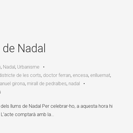
 de Nadal
s
,
Nadal
,
Urbanisme
•
districte de les corts
,
doctor ferran
,
encesa
,
enlluernat
,
nuel girona
,
mirall de pedralbes
,
nadal
•
s
dels llums de Nadal Per celebrar-ho, a aquesta hora hi
. L’acte comptarà amb la…