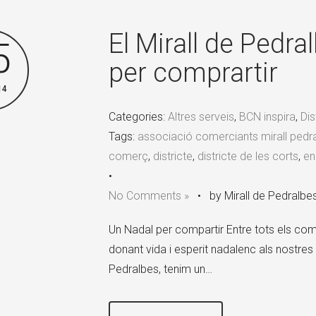
El Mirall de Pedra
5
per comprartir
14
Categories:
Altres serveis
,
BCN inspira
,
Dis
Tags:
associació comerciants mirall pedr
comerç
,
districte
,
districte de les corts
,
en
•
No Comments »
•
by Mirall de Pedralbe
Un Nadal per compartir Entre tots els com
donant vida i esperit nadalenc als nostres 
Pedralbes, tenim un…