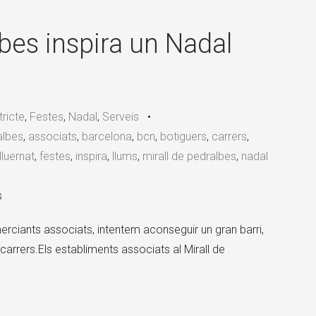
×
lbes inspira un Nadal
tricte
,
Festes
,
Nadal
,
Serveis
•
albes
,
associats
,
barcelona
,
bcn
,
botiguers
,
carrers
,
lluernat
,
festes
,
inspira
,
llums
,
mirall de pedralbes
,
nadal
s
erciants associats, intentem aconseguir un gran barri,
carrers.Els establiments associats al Mirall de