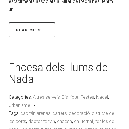
establiments associats al Mirall de Pedralbes, tenim
un…
READ MORE →
Encesa dels llums de
Nadal
Categories:
Altres serveis
,
Districte
,
Festes
,
Nadal
,
Urbanisme
•
Tags:
capitán arenas
,
carrers
,
decoració
,
districte de
les corts
,
doctor ferran
,
encesa
,
enlluernat
,
festes de