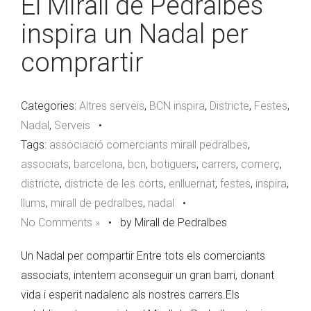
El Mirall de Pedralbes
inspira un Nadal per
comprartir
Categories:
Altres serveis
,
BCN inspira
,
Districte
,
Festes
,
Nadal
,
Serveis
•
Tags:
associació comerciants mirall pedralbes
,
associats
,
barcelona
,
bcn
,
botiguers
,
carrers
,
comerç
,
districte
,
districte de les corts
,
enlluernat
,
festes
,
inspira
,
llums
,
mirall de pedralbes
,
nadal
•
No Comments »
•
by Mirall de Pedralbes
Un Nadal per compartir Entre tots els comerciants
associats, intentem aconseguir un gran barri, donant
vida i esperit nadalenc als nostres carrers.Els