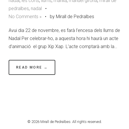
nadal
,
les corts
,
llums
,
manila
,
manuel girona
,
mirall de
pedralbes
,
nadal
•
No Comments »
•
by Mirall de Pedralbes
Avui dia 22 de novembre, es farà l’encesa dels llums de
Nadal Per celebrar-ho, a aquesta hora hi haurà un acte
d’animació el grup Xip Xap. L’acte comptarà amb la…
READ MORE →
© 2026 Mirall de Pedralbes. All rights reserved.