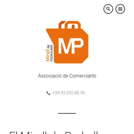
×
Associació de Comerciants
+34 93.505.80.90