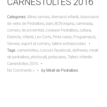
CARNESTOLTES 2016
Categories:
Altres serveis
,
Animació infantil
,
Associació
de veïns de Pedralbes
,
barri
,
BCN inspira
,
caminada
,
comerç de proximitat
,
coneixer Pedralbes
,
cultura
,
Districte
,
Infantil
,
Les Corts
,
Pinta cares
,
Programació
,
Serveis
,
suport al comerç
,
tallers extraescolars
•
Tags:
carnestoltes
,
concurs facebook
,
disfreses
,
mirall
de pedralbes
,
photocall
,
pintacares
,
Tallers Infantils
Carnestoltes 2016
•
No Comments »
•
by Mirall de Pedralbes