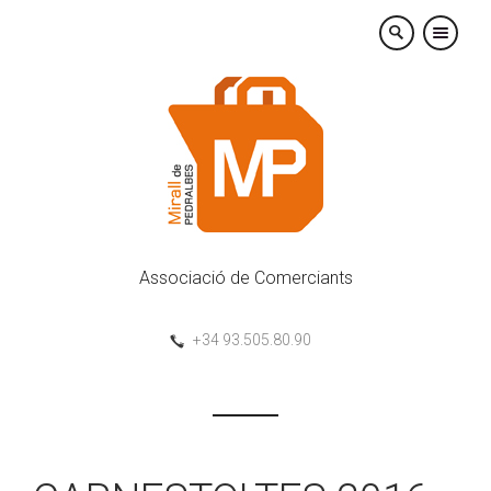
×
Associació de Comerciants
+34 93.505.80.90