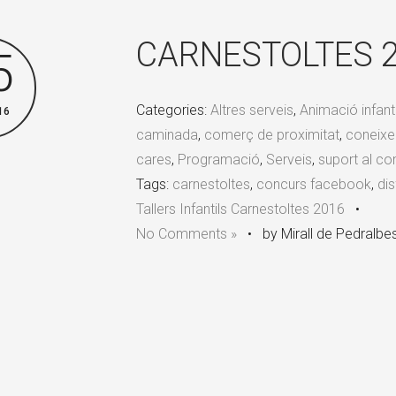
CARNESTOLTES 
5
Categories:
Altres serveis
,
Animació infanti
16
caminada
,
comerç de proximitat
,
coneixe
cares
,
Programació
,
Serveis
,
suport al c
Tags:
carnestoltes
,
concurs facebook
,
dis
Tallers Infantils Carnestoltes 2016
•
No Comments »
•
by Mirall de Pedralbe