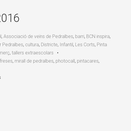
×
2016
l
,
Associació de veïns de Pedralbes
,
barri
,
BCN inspira
,
r Pedralbes
,
cultura
,
Districte
,
Infantil
,
Les Corts
,
Pinta
omerç
,
tallers extraescolars
•
freses
,
mirall de pedralbes
,
photocall
,
pintacares
,
s