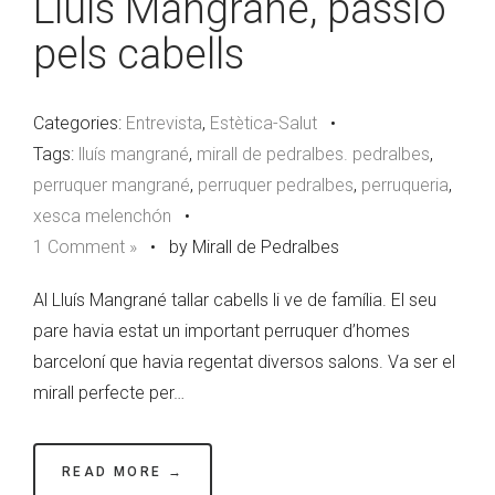
Lluís Mangrané, passió
pels cabells
Categories:
Entrevista
,
Estètica-Salut
•
Tags:
lluís mangrané
,
mirall de pedralbes. pedralbes
,
perruquer mangrané
,
perruquer pedralbes
,
perruqueria
,
xesca melenchón
•
1 Comment »
•
by Mirall de Pedralbes
Al Lluís Mangrané tallar cabells li ve de família. El seu
pare havia estat un important perruquer d’homes
barceloní que havia regentat diversos salons. Va ser el
mirall perfecte per…
READ MORE →