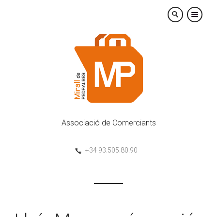
×
Associació de Comerciants
+34 93.505.80.90