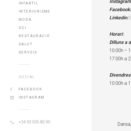
Instagram
INFANTIL
Facebook
INTERIORISME
Linkedin:
MODA
OCI
Horari:
RESTAURACIÓ
Dilluns a d
SALUT
10:00h – 
SERVEIS
17:00h a 2
Divendres
SOCIAL
10:00h a 1
FACEBOOK
INSTAGRAM
+34 93.505.80.90
Dansa,