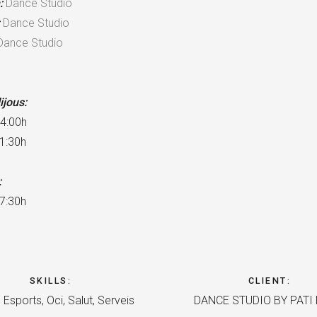
:
Dance Studio
:
Dance Studio
Dance Studio
ijous:
14:00h
1:30h
:
7:30h
SKILLS
:
CLIENT
:
 Esports, Oci, Salut, Serveis
DANCE STUDIO BY PATI