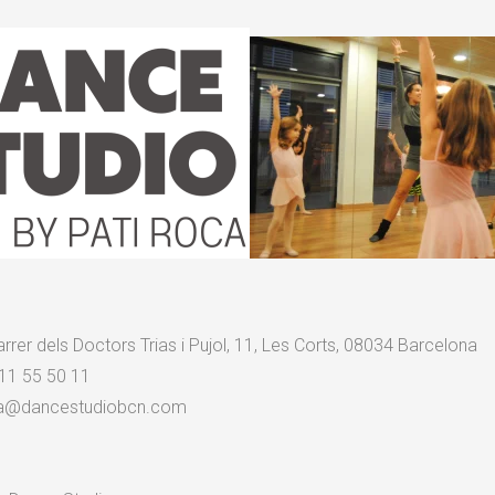
rrer dels Doctors Trias i Pujol, 11, Les Corts, 08034 Barcelona
11 55 50 11
a@dancestudiobcn.com