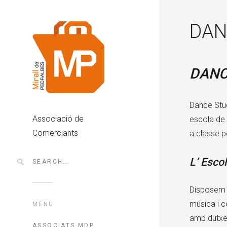
DAN
DAN
C
Dance Stud
Associació de
escola de 
Comerciants
a classe p
L’ Esco
Disposem d
música i c
MENU
amb dutxe
ASSOCIATS MDP