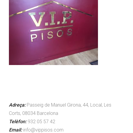
Adreça:
Passeig de Manuel Girona, 44, Local, Les
Corts, 08034 Barcelona
Telèfon:
932 05 57 42
Email:
info@vippisos.com