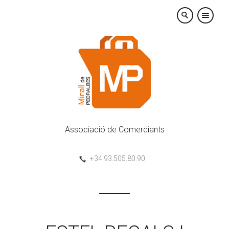
×
Associació de Comerciants
+34 93.505.80.90