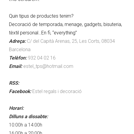
Quin tipus de productes tenim?
Decoració de temporada, menage, gadgets, bisuteria,
tèxtil personal…En fi, “everything”
Adreça:
C/ del Capità Arenas, 25, Les Corts, 08034
Barcelona
Telèfon:
932 04 02 16
Email:
estel_tps@hotmail.com
RSS:
Facebook:
Estel regals i decoració
Horari:
Dilluns a dissabte:
10:00h a 14:00h
16:00h a 20:00h