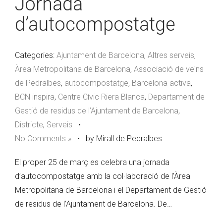
Jornada
d’autocompostatge
Categories:
Ajuntament de Barcelona
,
Altres serveis
,
Àrea Metropolitana de Barcelona
,
Associació de veïns
de Pedralbes
,
autocompostatge
,
Barcelona activa
,
BCN inspira
,
Centre Cívic Riera Blanca
,
Departament de
Gestió de residus de l’Ajuntament de Barcelona
,
Districte
,
Serveis
•
No Comments »
•
by Mirall de Pedralbes
El proper 25 de març es celebra una jornada
d’autocompostatge amb la col·laboració de l’Àrea
Metropolitana de Barcelona i el Departament de Gestió
de residus de l’Ajuntament de Barcelona. De…