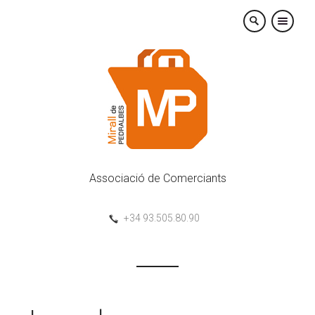
×
Associació de Comerciants
+34 93.505.80.90