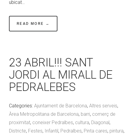
ubicat…
READ MORE →
23 ABRIL!!! SANT
JORDI AL MIRALL DE
PEDRALEBES
Categories:
Ajuntament de Barcelona
,
Altres serveis
,
Àrea Metropolitana de Barcelona
,
barri
,
comerç de
proximitat
,
coneixer Pedralbes
,
cultura
,
Diagonal
,
Districte
,
Festes
,
Infantil
,
Pedralbes
,
Pinta cares
,
pintura
,