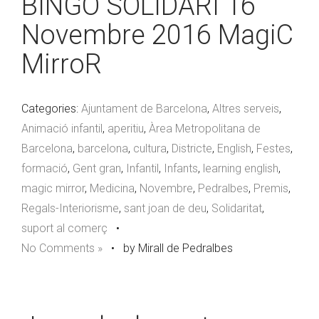
BINGO SOLIDARI 16
Novembre 2016 MagiC
MirroR
Categories:
Ajuntament de Barcelona
,
Altres serveis
,
Animació infantil
,
aperitiu
,
Àrea Metropolitana de
Barcelona
,
barcelona
,
cultura
,
Districte
,
English
,
Festes
,
formació
,
Gent gran
,
Infantil
,
Infants
,
learning english
,
magic mirror
,
Medicina
,
Novembre
,
Pedralbes
,
Premis
,
Regals-Interiorisme
,
sant joan de deu
,
Solidaritat
,
suport al comerç
•
No Comments »
•
by Mirall de Pedralbes