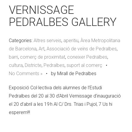
VERNISSAGE
PEDRALBES GALLERY
Categories:
Altres serveis
,
aperitiu
,
Àrea Metropolitana
de Barcelona
,
Art
,
Associació de veïns de Pedralbes
,
barri
,
comerç de proximitat
,
coneixer Pedralbes
,
cultura
,
Districte
,
Pedralbes
,
suport al comerç
•
No Comments »
•
by Mirall de Pedralbes
Exposició Col·lectiva dels alumnes de l’Estudi
Pedralbes del 20 al 30 d’Abril Vernissage d’inauguració
el 20 d’abril a les 19 h Al C/ Drs. Trias i Pujol, 7 Us hi
esperem!!!