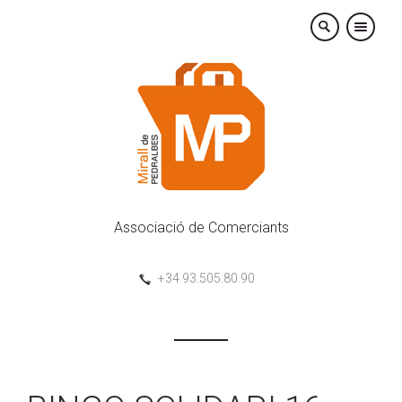
×
Associació de Comerciants
+34 93.505.80.90