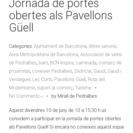
Jornada de portes
obertes als Pavellons
Güell
Categories:
Ajuntament de Barcelona
,
Altres serveis
,
Àrea Metropolitana de Barcelona
,
Associació de veïns
de Pedralbes
,
barri
,
BCN inspira
,
caminada
,
comerç de
proximitat
,
coneixer Pedralbes
,
Districte
,
Gaudí
,
Gaudí i
Verdaguer
,
Les Corts
,
Pavellons Güell
,
Ruta del
Modernisme
,
suport al comerç
,
Turisme
•
No Comments »
•
by Mirall de Pedralbes
Aquest divendres 10 de juny de 10 a 15:30 h us
convidem a participar en la jornada de portes obertes
als Pavellons Güell! Si encara no coneixes aquest espai