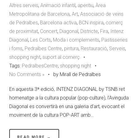
Altres serveis
,
Animació infantil
,
aperitiu
,
Àrea
Metropolitana de Barcelona
,
Art
,
Associació de veïns
de Pedralbes
,
Barcelona activa
,
BCN inspira
,
comerç
de proximitat
,
Concert
,
Diagonal
,
Districte
,
Fira
,
Intenz
Diagonal
,
Les Corts
,
Moda i complements
,
Pastisseries
i forns
,
Pedralbes Centre
,
pintura
,
Restauració
,
Serveis
,
shopping night
,
suport al comerç
•
Tags:
PedralbesCentre
,
shopping night
•
No Comments »
•
by Mirall de Pedralbes
En aquesta 3ª edició, INTENZ DIAGONAL by TSNB ret
homenatge a la cultura popular (pop-culture), l’Avinguda
Diagonal es convertirà en una galeria d’art, evocant el
moviment de la cultura POP-ART amb…
READ MORE →