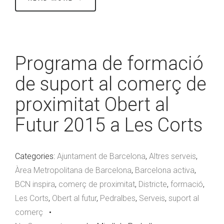
Programa de formació
de suport al comerç de
proximitat Obert al
Futur 2015 a Les Corts
Categories:
Ajuntament de Barcelona
,
Altres serveis
,
Àrea Metropolitana de Barcelona
,
Barcelona activa
,
BCN inspira
,
comerç de proximitat
,
Districte
,
formació
,
Les Corts
,
Obert al futur
,
Pedralbes
,
Serveis
,
suport al
comerç
•