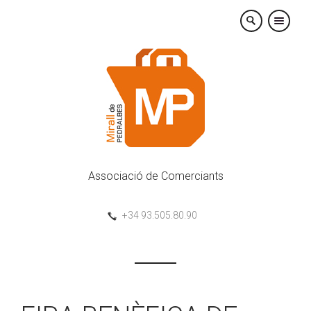
×
Associació de Comerciants
+34 93.505.80.90