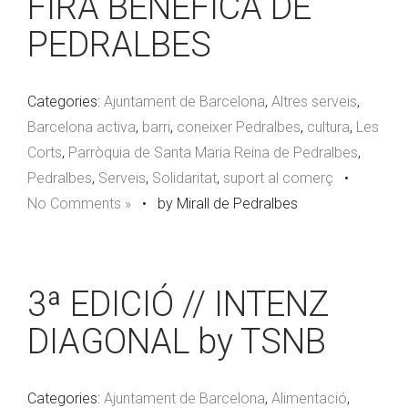
FIRA BENÈFICA DE
PEDRALBES
Categories:
Ajuntament de Barcelona
,
Altres serveis
,
Barcelona activa
,
barri
,
coneixer Pedralbes
,
cultura
,
Les
Corts
,
Parròquia de Santa Maria Reina de Pedralbes
,
Pedralbes
,
Serveis
,
Solidaritat
,
suport al comerç
•
No Comments »
•
by Mirall de Pedralbes
3ª EDICIÓ // INTENZ
DIAGONAL by TSNB
Categories:
Ajuntament de Barcelona
,
Alimentació
,