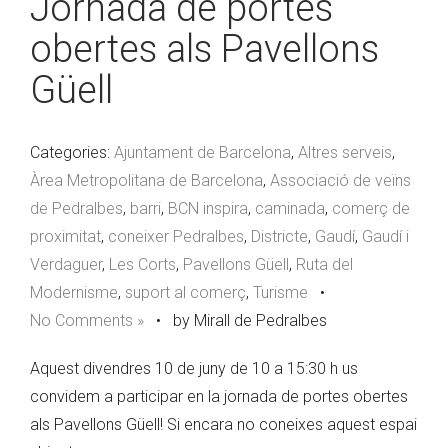
Jornada de portes
obertes als Pavellons
Güell
Categories:
Ajuntament de Barcelona
,
Altres serveis
,
Àrea Metropolitana de Barcelona
,
Associació de veïns
de Pedralbes
,
barri
,
BCN inspira
,
caminada
,
comerç de
proximitat
,
coneixer Pedralbes
,
Districte
,
Gaudí
,
Gaudí i
Verdaguer
,
Les Corts
,
Pavellons Güell
,
Ruta del
Modernisme
,
suport al comerç
,
Turisme
•
No Comments »
•
by Mirall de Pedralbes
Aquest divendres 10 de juny de 10 a 15:30 h us
convidem a participar en la jornada de portes obertes
als Pavellons Güell! Si encara no coneixes aquest espai