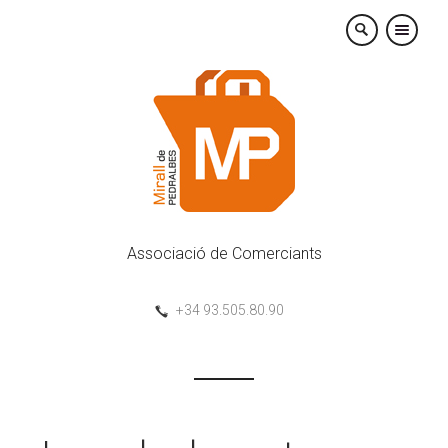
×
Associació de Comerciants
+34 93.505.80.90